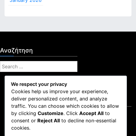
January 2026
Αναζήτηση
S
e
a
We respect your privacy
r
Cookies help us improve your experience,
c
deliver personalized content, and analyze
Νομικά
h
traffic. You can choose which cookies to allow
f
by clicking
Customize
. Click
Accept All
to
Σχετικά
o
consent or
Reject All
to decline non-essential
Επικοινωνήστε μαζί μας
r
cookies.
Πολιτική για cookies
: