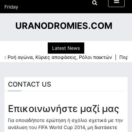
S
Friday
k
19/06/2026
i
00:06
URANODROMIES.COM
p
t
o
c
Latest News
o
ς: Ροή αγώνα, Κύριες αποφάσεις, Ρόλοι παικτών |
Πορτογ
n
t
e
n
CONTACT US
t
Επικοινωνήστε μαζί μας
Για οποιαδήποτε ερώτηση ή σχόλιο σχετικά με την
ανάλυση του FIFA World Cup 2014, μη διστάσετε