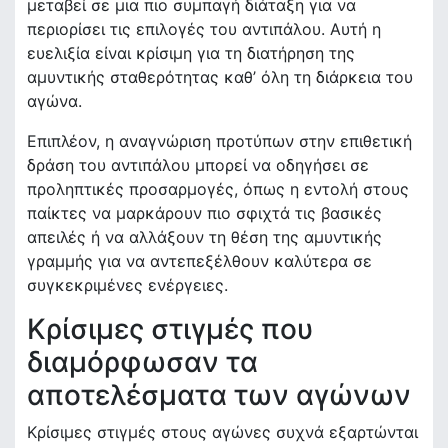
μεταβεί σε μια πιο συμπαγή διάταξη για να
περιορίσει τις επιλογές του αντιπάλου. Αυτή η
ευελιξία είναι κρίσιμη για τη διατήρηση της
αμυντικής σταθερότητας καθ’ όλη τη διάρκεια του
αγώνα.
Επιπλέον, η αναγνώριση προτύπων στην επιθετική
δράση του αντιπάλου μπορεί να οδηγήσει σε
προληπτικές προσαρμογές, όπως η εντολή στους
παίκτες να μαρκάρουν πιο σφιχτά τις βασικές
απειλές ή να αλλάξουν τη θέση της αμυντικής
γραμμής για να αντεπεξέλθουν καλύτερα σε
συγκεκριμένες ενέργειες.
Κρίσιμες στιγμές που
διαμόρφωσαν τα
αποτελέσματα των αγώνων
Κρίσιμες στιγμές στους αγώνες συχνά εξαρτώνται