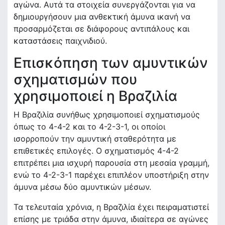
αγώνα. Αυτά τα στοιχεία συνεργάζονται για να
δημιουργήσουν μια ανθεκτική άμυνα ικανή να
προσαρμόζεται σε διάφορους αντιπάλους και
καταστάσεις παιχνιδιού.
Επισκόπηση των αμυντικών
σχηματισμών που
χρησιμοποιεί η Βραζιλία
Η Βραζιλία συνήθως χρησιμοποιεί σχηματισμούς
όπως το 4-4-2 και το 4-2-3-1, οι οποίοι
ισορροπούν την αμυντική σταθερότητα με
επιθετικές επιλογές. Ο σχηματισμός 4-4-2
επιτρέπει μια ισχυρή παρουσία στη μεσαία γραμμή,
ενώ το 4-2-3-1 παρέχει επιπλέον υποστήριξη στην
άμυνα μέσω δύο αμυντικών μέσων.
Τα τελευταία χρόνια, η Βραζιλία έχει πειραματιστεί
επίσης με τριάδα στην άμυνα, ιδιαίτερα σε αγώνες