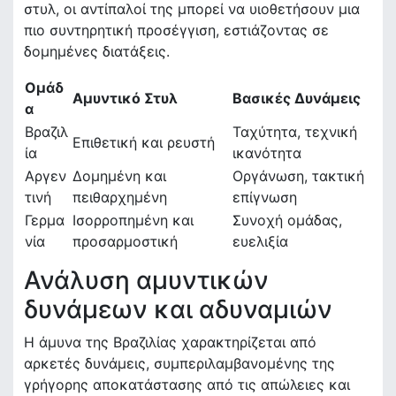
στυλ, οι αντίπαλοί της μπορεί να υιοθετήσουν μια
πιο συντηρητική προσέγγιση, εστιάζοντας σε
δομημένες διατάξεις.
Ομάδ
Αμυντικό Στυλ
Βασικές Δυνάμεις
α
Βραζιλ
Ταχύτητα, τεχνική
Επιθετική και ρευστή
ία
ικανότητα
Αργεν
Δομημένη και
Οργάνωση, τακτική
τινή
πειθαρχημένη
επίγνωση
Γερμα
Ισορροπημένη και
Συνοχή ομάδας,
νία
προσαρμοστική
ευελιξία
Ανάλυση αμυντικών
δυνάμεων και αδυναμιών
Η άμυνα της Βραζιλίας χαρακτηρίζεται από
αρκετές δυνάμεις, συμπεριλαμβανομένης της
γρήγορης αποκατάστασης από τις απώλειες και