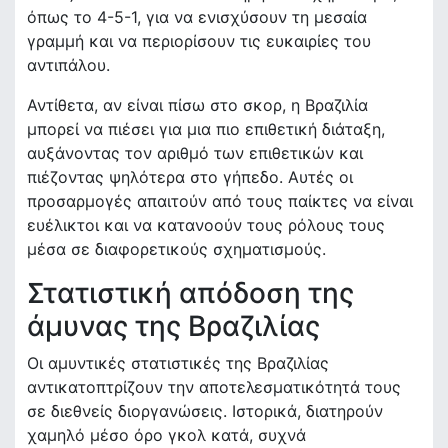
όπως το 4-5-1, για να ενισχύσουν τη μεσαία
γραμμή και να περιορίσουν τις ευκαιρίες του
αντιπάλου.
Αντίθετα, αν είναι πίσω στο σκορ, η Βραζιλία
μπορεί να πιέσει για μια πιο επιθετική διάταξη,
αυξάνοντας τον αριθμό των επιθετικών και
πιέζοντας ψηλότερα στο γήπεδο. Αυτές οι
προσαρμογές απαιτούν από τους παίκτες να είναι
ευέλικτοι και να κατανοούν τους ρόλους τους
μέσα σε διαφορετικούς σχηματισμούς.
Στατιστική απόδοση της
άμυνας της Βραζιλίας
Οι αμυντικές στατιστικές της Βραζιλίας
αντικατοπτρίζουν την αποτελεσματικότητά τους
σε διεθνείς διοργανώσεις. Ιστορικά, διατηρούν
χαμηλό μέσο όρο γκολ κατά, συχνά