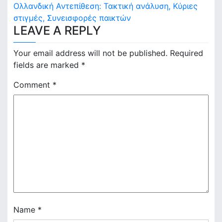
Ολλανδική Αντεπίθεση: Τακτική ανάλυση, Κύριες
s
στιγμές, Συνεισφορές παικτών
LEAVE A REPLY
t
n
Your email address will not be published.
Required
fields are marked
*
a
Comment
*
v
i
g
a
t
i
o
Name
*