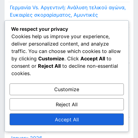
Γερμανία Vs. Αργεντινή: Ανάλυση τελικού αγώνα,
Ευκαιρίες σκοραρίσματος, Αμυντικές
στρατηγικές
We respect your privacy
Στρατηγικές Επίθεσης της Αργεντινής:
Cookies help us improve your experience,
Σχηματισμοί, Ρόλοι παικτών, Ανάλυση αγώνα
deliver personalized content, and analyze
traffic. You can choose which cookies to allow
Κατηγορίες
by clicking
Customize
. Click
Accept All
to
consent or
Reject All
to decline non-essential
Ανάλυση Αγώνα
cookies.
Απόδοση Παίκτη
Customize
Τακτική Ανάλυση
Reject All
Αρχείο
Accept All
February 2026
January 2026