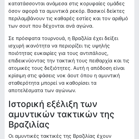
κατατάσσονται ανάμεσα στις κορυφαίες ομάδες
όσον αφορά τα αμυντικά ρεκόρ. Βασικοί δείκτες
περιλαμβάνουν τις καθαρές εστίες και τον αριθμό
των σουτ που δέχονται ανά αγώνα.
Σε πρόσφατα τουρνουά, η Βραζιλία έχει δείξει
ισχυρή ικανότητα να περιορίζει τις υψηλής
ποιότητας ευκαιρίες για τους αντιπάλους,
επιδεικνύοντας την τακτική τους πειθαρχία και τις
ατομικές τους δεξιότητες. Αυτή η απόδοση είναι
κρίσιμη στις φάσεις νοκ άουτ όπου η αμυντική
σταθερότητα μπορεί να καθορίσει τα
αποτελέσματα των αγώνων.
Ιστορική εξέλιξη των
αμυντικών τακτικών της
Βραζιλίας
Οι αμυντικές τακτικές της Βραζιλίας έχουν