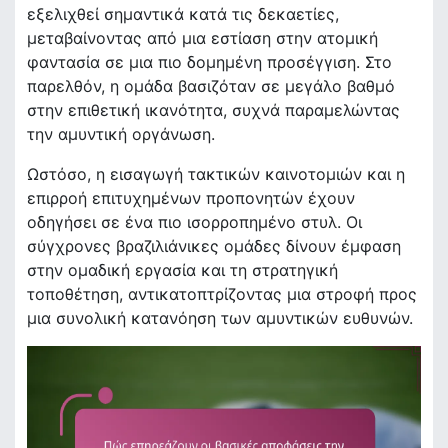
εξελιχθεί σημαντικά κατά τις δεκαετίες,
μεταβαίνοντας από μια εστίαση στην ατομική
φαντασία σε μια πιο δομημένη προσέγγιση. Στο
παρελθόν, η ομάδα βασιζόταν σε μεγάλο βαθμό
στην επιθετική ικανότητα, συχνά παραμελώντας
την αμυντική οργάνωση.
Ωστόσο, η εισαγωγή τακτικών καινοτομιών και η
επιρροή επιτυχημένων προπονητών έχουν
οδηγήσει σε ένα πιο ισορροπημένο στυλ. Οι
σύγχρονες βραζιλιάνικες ομάδες δίνουν έμφαση
στην ομαδική εργασία και τη στρατηγική
τοποθέτηση, αντικατοπτρίζοντας μια στροφή προς
μια συνολική κατανόηση των αμυντικών ευθυνών.