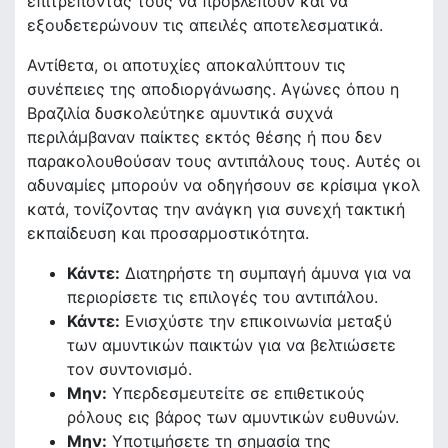
επιτρέποντάς τους να προβλέπουν και να
εξουδετερώνουν τις απειλές αποτελεσματικά.
Αντίθετα, οι αποτυχίες αποκαλύπτουν τις
συνέπειες της αποδιοργάνωσης. Αγώνες όπου η
Βραζιλία δυσκολεύτηκε αμυντικά συχνά
περιλάμβαναν παίκτες εκτός θέσης ή που δεν
παρακολουθούσαν τους αντιπάλους τους. Αυτές οι
αδυναμίες μπορούν να οδηγήσουν σε κρίσιμα γκολ
κατά, τονίζοντας την ανάγκη για συνεχή τακτική
εκπαίδευση και προσαρμοστικότητα.
Κάντε:
Διατηρήστε τη συμπαγή άμυνα για να
περιορίσετε τις επιλογές του αντιπάλου.
Κάντε:
Ενισχύστε την επικοινωνία μεταξύ
των αμυντικών παικτών για να βελτιώσετε
τον συντονισμό.
Μην:
Υπερδεσμευτείτε σε επιθετικούς
ρόλους εις βάρος των αμυντικών ευθυνών.
Μην:
Υποτιμήσετε τη σημασία της