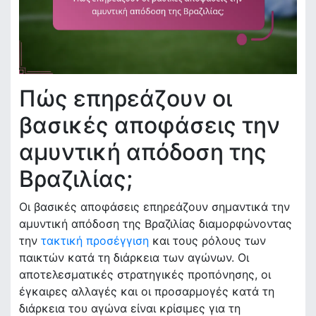
Πώς επηρεάζουν οι
βασικές αποφάσεις την
αμυντική απόδοση της
Βραζιλίας;
Οι βασικές αποφάσεις επηρεάζουν σημαντικά την
αμυντική απόδοση της Βραζιλίας διαμορφώνοντας
την
τακτική προσέγγιση
και τους ρόλους των
παικτών κατά τη διάρκεια των αγώνων. Οι
αποτελεσματικές στρατηγικές προπόνησης, οι
έγκαιρες αλλαγές και οι προσαρμογές κατά τη
διάρκεια του αγώνα είναι κρίσιμες για τη