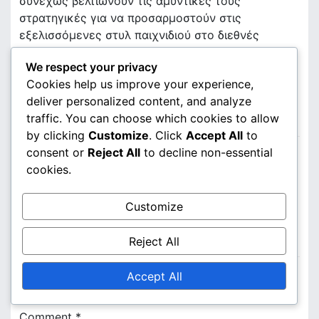
συνεχώς βελτιώνουν τις αμυντικές τους
στρατηγικές για να προσαρμοστούν στις
εξελισσόμενες στυλ παιχνιδιού στο διεθνές
ποδόσφαιρο.
We respect your privacy
Ανάλυση Αγώνα
Cookies help us improve your experience,
deliver personalized content, and analyze
traffic. You can choose which cookies to allow
by clicking
Customize
. Click
Accept All
to
P
Αγγλία Vs. Ιταλία: Ανάλυση αγώνα, Κύριες
consent or
Reject All
to decline non-essential
o
αποφάσεις, Αποτελεσματικότητα παικτών
cookies.
Νεϊμάρ Τζούνιορ: Επιπτώσεις από τον
s
τραυματισμό, Σημαντικές επιδόσεις, Σημασία
Customize
αγώνα
t
LEAVE A REPLY
Reject All
n
Your email address will not be published.
Required
Accept All
a
fields are marked
*
v
Comment
*