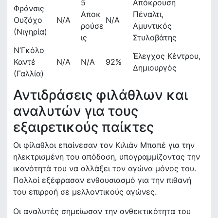
5
Απόκρουση
Φράνσις
Αποκ
Πέναλτι,
Ουζόχο
N/A
N/A
ρούσε
Αμυντικός
(Νιγηρία)
ις
Στυλοβάτης
Ν’Γκόλο
Έλεγχος Κέντρου,
Καντέ
N/A
N/A
92%
Δημιουργός
(Γαλλία)
Αντιδράσεις φιλάθλων και
αναλυτών για τους
εξαιρετικούς παίκτες
Οι φίλαθλοι επαίνεσαν τον Κιλιάν Μπαπέ για την
ηλεκτρισμένη του απόδοση, υπογραμμίζοντας την
ικανότητά του να αλλάξει τον αγώνα μόνος του.
Πολλοί εξέφρασαν ενθουσιασμό για την πιθανή
του επιρροή σε μελλοντικούς αγώνες.
Οι αναλυτές σημείωσαν την ανθεκτικότητα του