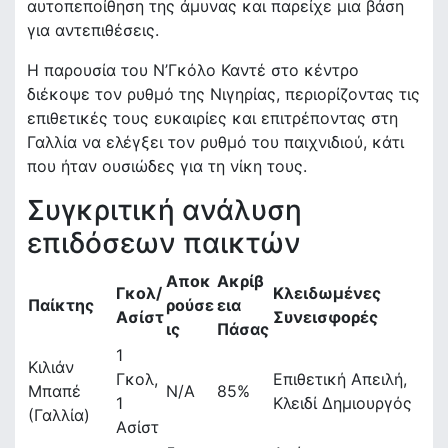
αυτοπεποίθηση της άμυνας και παρείχε μια βάση
για αντεπιθέσεις.
Η παρουσία του Ν’Γκόλο Καντέ στο κέντρο
διέκοψε τον ρυθμό της Νιγηρίας, περιορίζοντας τις
επιθετικές τους ευκαιρίες και επιτρέποντας στη
Γαλλία να ελέγξει τον ρυθμό του παιχνιδιού, κάτι
που ήταν ουσιώδες για τη νίκη τους.
Συγκριτική ανάλυση
επιδόσεων παικτών
Αποκ
Ακρίβ
Γκολ/
Κλειδωμένες
Παίκτης
ρούσε
εια
Ασίστ
Συνεισφορές
ις
Πάσας
1
Κιλιάν
Γκολ,
Επιθετική Απειλή,
Μπαπέ
N/A
85%
1
Κλειδί Δημιουργός
(Γαλλία)
Ασίστ